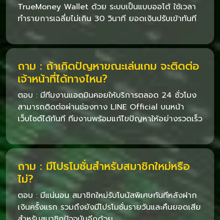
TrueMoney Wallet ด้วย ระบบเป็นแบบออโต้ ใช้เวลา
ทำรายการเฉลี่ยไม่เกิน 30 วินาที ยอดเงินปรับเข้าทันที
ถาม : ถ้าเกิดปัญหาขณะเล่นเกม จะติดต่อ
เจ้าหน้าที่ได้ทางไหน?
ตอบ : มีทีมงานแอดมินคอยให้บริการตลอด 24 ชั่วโมง
สามารถติดต่อผ่านช่องทาง LINE Official บนหน้า
เว็บไซต์ได้ทันที ทีมงานพร้อมแก้ไขปัญหาให้อย่างรวดเร็ว
ถาม : มีโปรโมชั่นสำหรับสมาชิกใหม่หรือ
ไม่?
ตอบ : มีแน่นอน สมาชิกใหม่รับโบนัสพิเศษทันทีหลังฝาก
เงินครั้งแรก รวมถึงยังมีโปรโมชั่นรายวันและคืนยอดเสีย
สำหรับสมาชิกปัจจุบันอีกด้วย