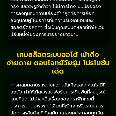
ครั้ง แล้วจะรู้ว่าคำว่า ไม่มีการโกง นั้นมีอยู่จริง
การลงทุนที่มีความเสี่ยงต่ำที่สุดคือการเลือก
ลงทุนกับผู้ให้บริการที่มีความรับผิดชอบและ
ซื่อสัตย์ต่อลูกค้า ซึ่งเป็นคุณสมบัติหลักที่ทำให้เว็บ
นี้ยืนหนึ่งในวงการมาอย่างยาวนาน
เกมสล็อตระบบออโต้ เข้าถึง
ง่ายดาย ตอบโจทย์วัยรุ่น โปรโมชั่น
เด็ด
การผสมผสานระหว่างความบันเทิงและเทคโนโลยีที่
ลงตัว ทำให้เกิดแพลตฟอร์มการเดิมพันที่สมบูรณ์
แบบที่สุด ไม่ว่าจะเป็นเรื่องของกราฟิกเกมที่
ตระการตา เอฟเฟกต์เสียงที่เร้าใจ หรือระบบการ
จัดการหลังบ้านที่ทันสมัย ทุกองค์ประกอบถูกจัด