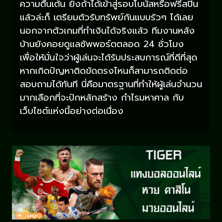
ความตื่นเต้น ยิ่งถ้าได้เข้าสู่รอบโบนัสหรือฟรีสปิน
แล้วล่ะก็ เตรียมตัวรับทรัพย์กันแบบรัวๆ ได้เลย
นอกจากตัวเกมที่ทำเงินได้จริงแล้ว ทีมงานหลัง
บ้านยังคอยดูแลซัพพอร์ตตลอด 24 ชั่วโมง
เพื่อให้มั่นใจว่าผู้เล่นจะได้รับประสบการณ์ที่ดีที่สุด
หากเกิดปัญหาติดขัดตรงไหนก็สามารถติดต่อ
สอบถามได้ทันที นี่คือมาตรฐานที่ทำให้ผู้เล่นจำนวน
มากเลือกที่จะปักหลักสร้าง กำไรมหาศาล กับ
เว็บไซต์แห่งนี้อย่างต่อเนื่อง