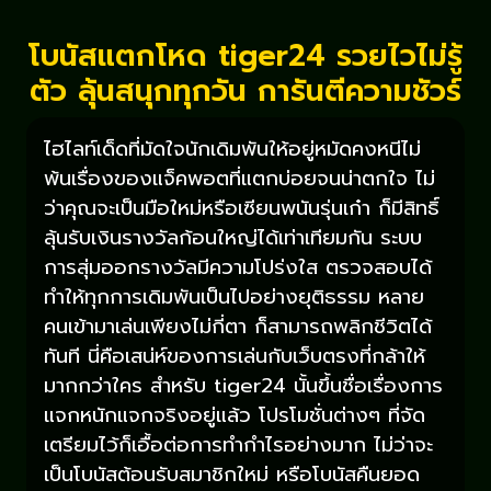
โบนัสแตกโหด tiger24 รวยไวไม่รู้
ตัว ลุ้นสนุกทุกวัน การันตีความชัวร์
ไฮไลท์เด็ดที่มัดใจนักเดิมพันให้อยู่หมัดคงหนีไม่
พ้นเรื่องของแจ็คพอตที่แตกบ่อยจนน่าตกใจ ไม่
ว่าคุณจะเป็นมือใหม่หรือเซียนพนันรุ่นเก๋า ก็มีสิทธิ์
ลุ้นรับเงินรางวัลก้อนใหญ่ได้เท่าเทียมกัน ระบบ
การสุ่มออกรางวัลมีความโปร่งใส ตรวจสอบได้
ทำให้ทุกการเดิมพันเป็นไปอย่างยุติธรรม หลาย
คนเข้ามาเล่นเพียงไม่กี่ตา ก็สามารถพลิกชีวิตได้
ทันที นี่คือเสน่ห์ของการเล่นกับเว็บตรงที่กล้าให้
มากกว่าใคร สำหรับ tiger24 นั้นขึ้นชื่อเรื่องการ
แจกหนักแจกจริงอยู่แล้ว โปรโมชั่นต่างๆ ที่จัด
เตรียมไว้ก็เอื้อต่อการทำกำไรอย่างมาก ไม่ว่าจะ
เป็นโบนัสต้อนรับสมาชิกใหม่ หรือโบนัสคืนยอด